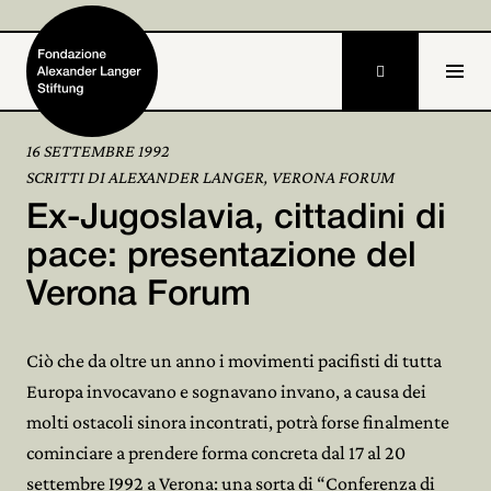

16 SETTEMBRE 1992
SCRITTI DI ALEXANDER LANGER, VERONA FORUM
Home
Ex-Jugoslavia, cittadini di
Fondazione

pace: presentazione del
Verona Forum
Attività e progetti

Alexander Langer

Ciò che da oltre un anno i movimenti pacifisti di tutta
Europa invocavano e sognavano invano, a causa dei
Archivio

molti ostacoli sinora incontrati, potrà forse finalmente
Partecipa

cominciare a prendere forma concreta dal 17 al 20
settembre I992 a Verona: una sorta di “Conferenza di