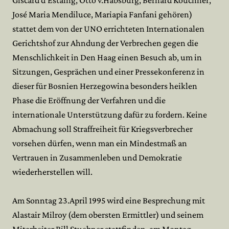
Giscard d'Estaing, Otto v.Habsburg, Bérnard Kouchner,
José Maria Mendiluce, Mariapia Fanfani gehören)
stattet dem von der UNO errichteten Internationalen
Gerichtshof zur Ahndung der Verbrechen gegen die
Menschlichkeit in Den Haag einen Besuch ab, um in
Sitzungen, Gesprächen und einer Pressekonferenz in
dieser für Bosnien Herzegowina besonders heiklen
Phase die Eröffnung der Verfahren und die
internationale Unterstützung dafür zu fordern. Keine
Abmachung soll Straffreiheit für Kriegsverbrecher
vorsehen dürfen, wenn man ein Mindestmaß an
Vertrauen in Zusammenleben und Demokratie
wiederherstellen will.
Am Sonntag 23.April 1995 wird eine Besprechung mit
Alastair Milroy (dem obersten Ermittler) und seinem