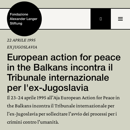

22 APRILE 1995
EX JUGOSLAVIA
Home
European action for peace
Fondazione

in the Balkans incontra il
Tribunale internazionale
Attività e progetti

per l'ex-Jugoslavia
Alexander Langer

Il 23-24 aprile 1995 all'Aja European Action for Peace in
Archivio

the Balkans incontra il Tribunale internazionale per
l'ex-Jugoslavia per sollecitare l'avvio dei processi per i
Partecipa

crimini contro l'umanità.