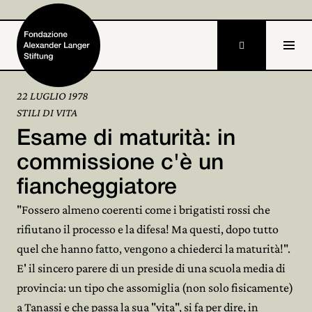

22 LUGLIO 1978
STILI DI VITA
Home
Esame di maturità: in
Fondazione

commissione c'è un
fiancheggiatore
Attività e progetti

"Fossero almeno coerenti come i brigatisti rossi che
Alexander Langer

rifiutano il processo e la difesa! Ma questi, dopo tutto
quel che hanno fatto, vengono a chiederci la maturità!".
Archivio

E' il sincero parere di un preside di una scuola media di
Partecipa

provincia: un tipo che assomiglia (non solo fisicamente)
a Tanassi e che passa la sua "vita", si fa per dire, in