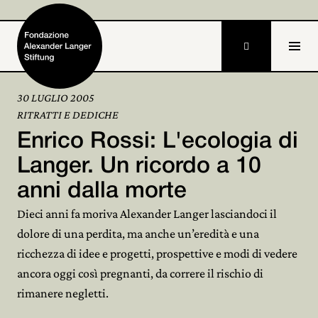

30 LUGLIO 2005
RITRATTI E DEDICHE
Home
Enrico Rossi: L'ecologia di
Fondazione

Langer. Un ricordo a 10
anni dalla morte
Attività e progetti

Dieci anni fa moriva Alexander Langer lasciandoci il
Alexander Langer

dolore di una perdita, ma anche un’eredità e una
ricchezza di idee e progetti, prospettive e modi di vedere
Archivio

ancora oggi così pregnanti, da correre il rischio di
Partecipa

rimanere negletti.