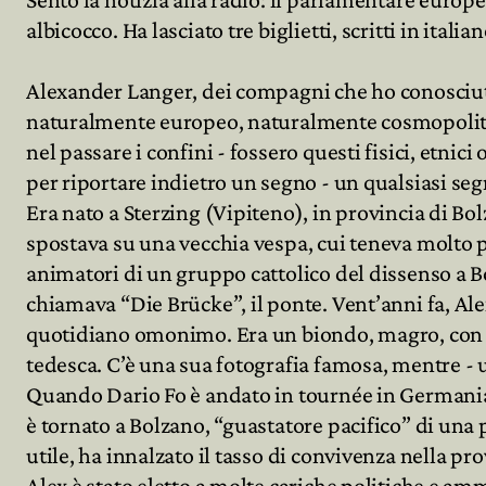
albicocco. Ha lasciato tre biglietti, scritti in italia
Archivio
Alexander Langer, dei compagni che ho conosciuto, e
naturalmente europeo, naturalmente cosmopolita 
Partecipa
nel passare i confini - fossero questi fisici, etnic
per riportare indietro un segno - un qualsiasi se
Era nato a Sterzing (Vipiteno), in provincia di Bol
spostava su una vecchia vespa, cui teneva molto per
animatori di un gruppo cattolico del dissenso a Bo
chiamava “Die Brücke”, il ponte. Vent’anni fa, Ale
quotidiano omonimo. Era un biondo, magro, con gli 
tedesca. C’è una sua fotografia famosa, mentre - un
Quando Dario Fo è andato in tournée in Germania, 
è tornato a Bolzano, “guastatore pacifico” di una 
utile, ha innalzato il tasso di convivenza nella pr
Alex è stato eletto a molte cariche politiche e am