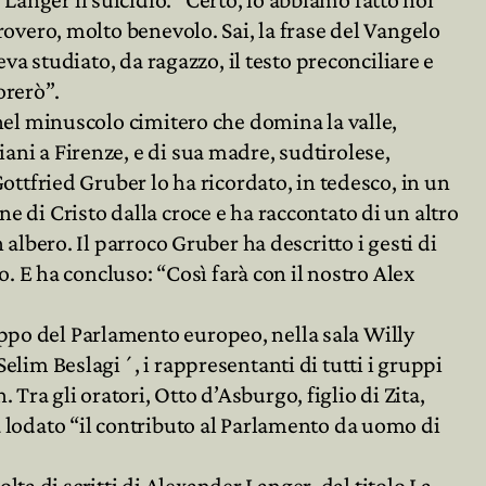
provero, molto benevolo. Sai, la frase del Vangelo
eva studiato, da ragazzo, il testo preconciliare e
orerò”.
o nel minuscolo cimitero che domina la valle,
ani a Firenze, e di sua madre, sudtirolese,
Gottfried Gruber lo ha ricordato, in tedesco, in un
e di Cristo dalla croce e ha raccontato di un altro
 albero. Il parroco Gruber ha descritto i gesti di
lo. E ha concluso: “Così farà con il nostro Alex
uppo del Parlamento europeo, nella sala Willy
Selim Beslagi´, i rappresentanti di tutti i gruppi
Tra gli oratori, Otto d’Asburgo, figlio di Zita,
ha lodato “il contributo al Parlamento da uomo di
ta di scritti di Alexander Langer, dal titolo La