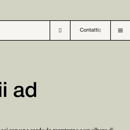

Contatti

ii ad



ndosi con una corda da montagna a un albero di