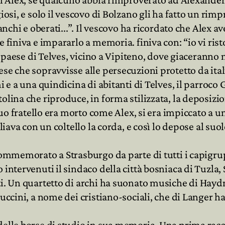
iosi, e solo il vescovo di Bolzano gli ha fatto un rim
anchi e oberati...”. Il vescovo ha ricordato che Alex av
 finiva e impararlo a memoria. finiva con: “io vi rist
lo paese di Telves, vicino a Vipiteno, dove giacerann
se che sopravvisse alle persecuzioni protetto da itali
i e a una quindicina di abitanti di Telves, il parroco 
lina che riproduce, in forma stilizzata, la deposizion
suo fratello era morto come Alex, si era impiccato a un
liava con un coltello la corda, e così lo depose al suo
 commemorato a Strasburgo da parte di tutti i capigr
intervenuti il sindaco della città bosniaca di Tuzla, 
. Un quartetto di archi ha suonato musiche di Haydn. 
puccini, a nome dei cristiano-sociali, che di Langer 
elle borse di studio in sua memoria. Una prima raccol