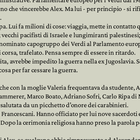
o che vincerebbe Alex. Ma lui - per principio - si ri
.
. Lui fa milioni di cose: viaggia, mette in contatto q
 vecchi pacifisti di Israele e lungimiranti palestinesi
o nominato capogruppo dei Verdi al Parlamento europe
orsa, trafelato. Pensa sempre di essere in ritardo.
tita, avrebbe impedito la guerra nella ex Jugoslavia.
osa per far cessare la guerra.
go che con la moglie Valeria frequentava da studente,
Kammerer, Marco Boato, Adriano Sofri, Carlo Ripa di 
 salutata da un picchetto d’onore dei carabinieri.
i Francescani. Hanno officiato per lui nove sacerdoti
po la cerimonia religiosa hanno preso la parola per r
di Alex, se qualcuno abbia rimproverato ad Alexander 