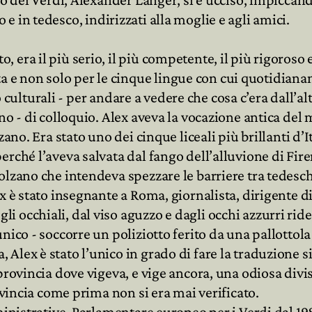
no e in tedesco, indirizzati alla moglie e agli amici.
ra il più serio, il più competente, il più rigoroso e 
e non solo per le cinque lingue con cui quotidian
i o culturali - per andare a vedere che cosa c’era dall’
gno - di colloquio. Alex aveva la vocazione antica de
zano. Era stato uno dei cinque liceali più brillanti d’
ché l’aveva salvata dal fango dell’alluvione di Firenz
lzano che intendeva spezzare le barriere tra tedeschi
x è stato insegnante a Roma, giornalista, dirigente d
occhiali, dal viso aguzzo e dagli occhi azzurri riden
ico - soccorre un poliziotto ferito da una pallottola d
Alex è stato l’unico in grado di fare la traduzione 
provincia dove vigeva, e vige ancora, una odiosa divis
ovincia come prima non si era mai verificato.
ministrative. Parlamentare europeo per i Verdi dal 19