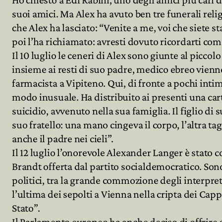
suoi amici. Ma Alex ha avuto ben tre funerali relig
che Alex ha lasciato: “Venite a me, voi che siete st
poi l’ha richiamato: avresti dovuto ricordarti come
Il 10 luglio le ceneri di Alex sono giunte al picco
insieme ai resti di suo padre, medico ebreo vienne
farmacista a Vipiteno. Qui, di fronte a pochi intim
modo inusuale. Ha distribuito ai presenti una carto
suicidio, avvenuto nella sua famiglia. Il figlio di 
suo fratello: una mano cingeva il corpo, l’altra tag
anche il padre nei cieli”.
Il 12 luglio l’onorevole Alexander Langer è stato
Brandt offerta dal partito socialdemocratico. Sono 
politici, tra la grande commozione degli interpreti
l’ultima dei sepolti a Vienna nella cripta dei Cap
Stato”.
Il Parlamento europeo ha anche deciso di offrire d