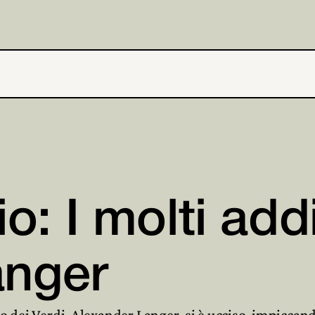
o: I molti add
anger
peo dei Verdi, Alexander Langer, si è ucciso, impicca