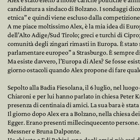
candidatura a sindaco di Bolzano. I sondaggi dicon
etnica” e quindi viene escluso dalla competizione
A me piace moltissimo Alex, è la mia idea di Europa
dell’Alto Adige/Sud Tirolo; greci e turchi di Cipro;
comunità degli zingari rimasti in Europa. È stat
parlamentare europeo” a Strasburgo. È sempre di c
Ma esiste davvero, l’Europa di Alex? Se fosse esis
giorno ostacoli quando Alex propone di fare qualc
Sepolto alla Badia Fiesolana, il 6 luglio, nel luo
Chiaroni e per lui hanno parlato in chiesa Peter 
presenza di centinaia di amici. La sua bara è stata
Il giorno dopo Alex era a Bolzano, nella chiesa de
Egger. Erano presenti millecinquecento persone. Do
Messner e Bruna Dalponte.
Ho chiesto a Edi Rabini, uno degli amici più cari 