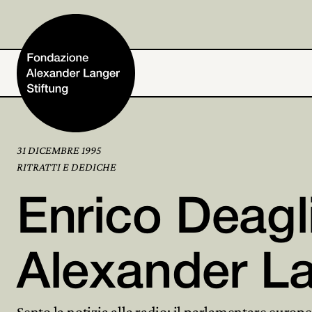
31 DICEMBRE 1995
Home
RITRATTI E DEDICHE
Enrico Deagli
Fondazione
Attività e progetti
Alexander L
Alexander Langer
Sento la notizia alla radio: il parlamentare euro