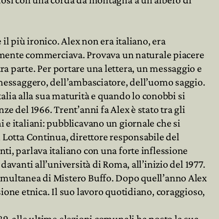

il più ironico. Alex non era italiano, era
amente commerciava. Provava un naturale piacere

altra parte. Per portare una lettera, un messaggio e
l messaggero, dell’ambasciatore, dell’uomo saggio.
Italia alla sua maturità e quando lo conobbi si
e del 1966. Trent’anni fa Alex è stato tra gli
 e italiani: pubblicavano un giornale che si
i Lotta Continua, direttore responsabile del
ti, parlava italiano con una forte inflessione
avanti all’università di Roma, all’inizio del 1977.
simultanea di Mistero Buffo. Dopo quell’anno Alex
ione etnica. Il suo lavoro quotidiano, coraggioso,
89, alle ultime elezioni comunali ha posto la sua