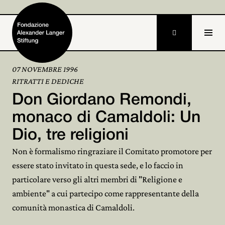

07 NOVEMBRE 1996
RITRATTI E DEDICHE
Home
Don Giordano Remondi,
Fondazione

monaco di Camaldoli: Un
Dio, tre religioni
Attività e progetti

Non è formalismo ringraziare il Comitato promotore per
Alexander Langer

essere stato invitato in questa sede, e lo faccio in
particolare verso gli altri membri di "Religione e
Archivio

ambiente" a cui partecipo come rappresentante della
Partecipa

comunità monastica di Camaldoli.