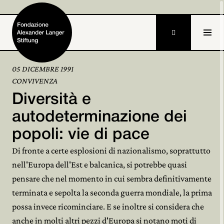

05 DICEMBRE 1991
CONVIVENZA
Home
Diversità e
Fondazione

autodeterminazione dei
popoli: vie di pace
Attività e progetti

Di fronte a certe esplosioni di nazionalismo, soprattutto
Alexander Langer

nell'Europa dell'Est e balcanica, si potrebbe quasi
pensare che nel momento in cui sembra definitivamente
Archivio

terminata e sepolta la seconda guerra mondiale, la prima
Partecipa

possa invece ricominciare. E se inoltre si considera che
anche in molti altri pezzi d'Europa si notano moti di