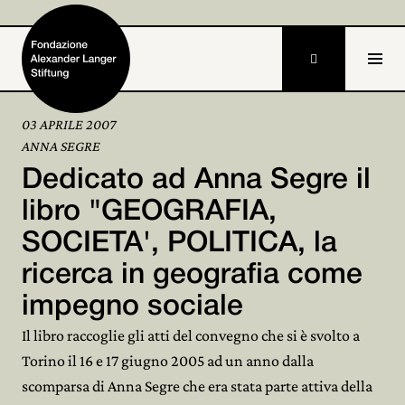

03 APRILE 2007
ANNA SEGRE
Home
Dedicato ad Anna Segre il
Fondazione

libro "GEOGRAFIA,
SOCIETA', POLITICA, la
Attività e progetti

ricerca in geografia come
Alexander Langer

impegno sociale
Archivio

Il libro raccoglie gli atti del convegno che si è svolto a
Torino il 16 e 17 giugno 2005 ad un anno dalla
Partecipa

scomparsa di Anna Segre che era stata parte attiva della