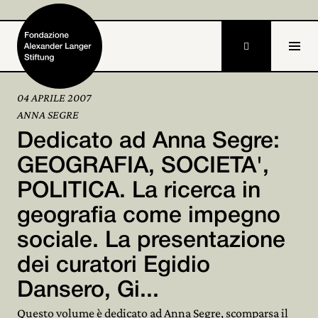

04 APRILE 2007
ANNA SEGRE
Home
Dedicato ad Anna Segre:
Fondazione

GEOGRAFIA, SOCIETA',
POLITICA. La ricerca in
Attività e progetti

geografia come impegno
Alexander Langer

sociale. La presentazione
Archivio

dei curatori Egidio
Partecipa
Dansero, Gi...

Questo volume è dedicato ad Anna Segre, scomparsa il