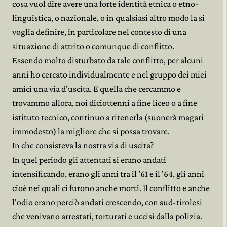
cosa vuol dire avere una forte identità etnica o etno-
linguistica, o nazionale, o in qualsiasi altro modo la si
voglia definire, in particolare nel contesto di una
situazione di attrito o comunque di conflitto.
Essendo molto disturbato da tale conflitto, per alcuni
anni ho cercato individualmente e nel gruppo dei miei
amici una via d'uscita. E quella che cercammo e
trovammo allora, noi diciottenni a fine liceo o a fine
istituto tecnico, continuo a ritenerla (suonerà magari
immodesto) la migliore che si possa trovare.
In che consisteva la nostra via di uscita?
In quel periodo gli attentati si erano andati
intensificando, erano gli anni tra il '61 e il '64, gli anni
cioè nei quali ci furono anche morti. Il conflitto e anche
l'odio erano perciò andati crescendo, con sud-tirolesi
che venivano arrestati, torturati e uccisi dalla polizia.