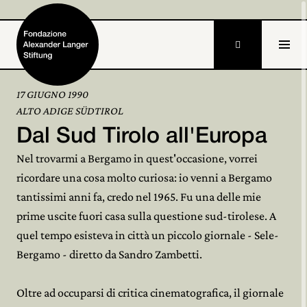

17 GIUGNO 1990
ALTO ADIGE SÜDTIROL
Home
Dal Sud Tirolo all'Europa
Fondazione

Nel trovarmi a Bergamo in quest'occasione, vorrei
ricordare una cosa molto curiosa: io venni a Bergamo
Attività e progetti

tantissimi anni fa, credo nel 1965. Fu una delle mie
Alexander Langer
prime uscite fuori casa sulla questione sud-tirolese. A

quel tempo esisteva in città un piccolo giornale - Sele-
Archivio

Bergamo - diretto da Sandro Zambetti.
Partecipa

Oltre ad occuparsi di critica cinematografica, il giornale