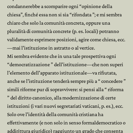
condannerebbe a scomparire ogni “opinione della
chiesa”, finché essa non si sia “rifondata ”; e mi sembra
chiaro che solo la comunità concreta, oppure una
pluralità di comunità concrete (p. es. locali) potranno
validamente esprimere posizioni, agire come chiesa, ecc.
—mai l'istituzione in astratto o al vertice.
Mi sembra evidente che in una tale prospettiva ogni
“democratizzazione ” dell'istituzione—che non superi
l'elemento dell'apparato istituzionale—va rifiutata,
anche se l'istituzione tenderà sempre più a “ concedere ”
simili riforme pur di sopravvivere: si pensi alla “ riforma
” del diritto canonico, alla modernizzazione di certe
istituzioni (i vari nuovi segretariati vaticani, p. es.), ecc.
Solo ove l'identità della comunità cristiana ha
effettivamente (e non solo in senso formaldemocratico o


addirittura giuridico) raggiunto un grado che consenta