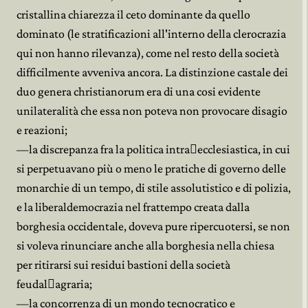
cristallina chiarezza il ceto dominante da quello
dominato (le stratificazioni all'interno della clerocrazia
qui non hanno rilevanza), come nel resto della società
difficilmente avveniva ancora. La distinzione castale dei
duo genera christianorum era di una cosi evidente
unilateralità che essa non poteva non provocare disagio
e reazioni;
—la discrepanza fra la politica intra﷓ecclesiastica, in cui
si perpetuavano più o meno le pratiche di governo delle
monarchie di un tempo, di stile assolutistico e di polizia,
e la liberaldemocrazia nel frattempo creata dalla
borghesia occidentale, doveva pure ripercuotersi, se non
si voleva rinunciare anche alla borghesia nella chiesa
per ritirarsi sui residui bastioni della società
feudal﷓agraria;
—la concorrenza di un mondo tecnocratico e