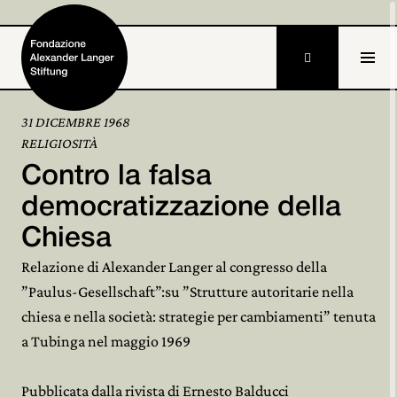

31 DICEMBRE 1968
RELIGIOSITÀ
Home
Contro la falsa
Fondazione

democratizzazione della
Chiesa
Attività e progetti

Relazione di Alexander Langer al congresso della
Alexander Langer

”Paulus-Gesellschaft”:su ”Strutture autoritarie nella
chiesa e nella società: strategie per cambiamenti” tenuta
Archivio

a Tubinga nel maggio 1969
Partecipa

Pubblicata dalla rivista di Ernesto Balducci