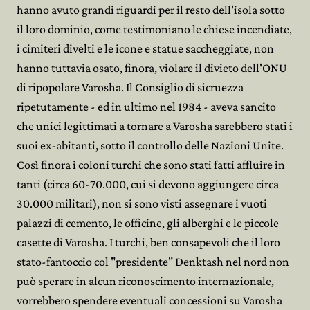
hanno avuto grandi riguardi per il resto dell'isola sotto
il loro dominio, come testimoniano le chiese incendiate,
i cimiteri divelti e le icone e statue saccheggiate, non
hanno tuttavia osato, finora, violare il divieto dell'ONU
di ripopolare Varosha. Il Consiglio di sicruezza
ripetutamente - ed in ultimo nel 1984 - aveva sancito
che unici legittimati a tornare a Varosha sarebbero stati i
suoi ex-abitanti, sotto il controllo delle Nazioni Unite.
Così finora i coloni turchi che sono stati fatti affluire in
tanti (circa 60-70.000, cui si devono aggiungere circa
30.000 militari), non si sono visti assegnare i vuoti
palazzi di cemento, le officine, gli alberghi e le piccole
casette di Varosha. I turchi, ben consapevoli che il loro
stato-fantoccio col "presidente" Denktash nel nord non
può sperare in alcun riconoscimento internazionale,
vorrebbero spendere eventuali concessioni su Varosha