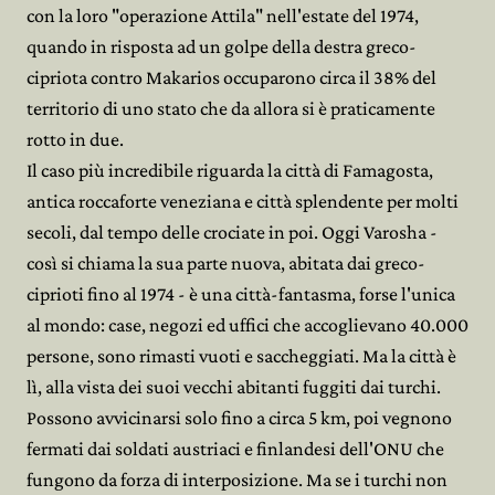
con la loro "operazione Attila" nell'estate del 1974,
quando in risposta ad un golpe della destra greco-
cipriota contro Makarios occuparono circa il 38% del
territorio di uno stato che da allora si è praticamente
rotto in due.
Il caso più incredibile riguarda la città di Famagosta,
antica roccaforte veneziana e città splendente per molti
secoli, dal tempo delle crociate in poi. Oggi Varosha -
così si chiama la sua parte nuova, abitata dai greco-
ciprioti fino al 1974 - è una città-fantasma, forse l'unica
al mondo: case, negozi ed uffici che accoglievano 40.000
persone, sono rimasti vuoti e saccheggiati. Ma la città è
lì, alla vista dei suoi vecchi abitanti fuggiti dai turchi.
Possono avvicinarsi solo fino a circa 5 km, poi vegnono
fermati dai soldati austriaci e finlandesi dell'ONU che
fungono da forza di interposizione. Ma se i turchi non