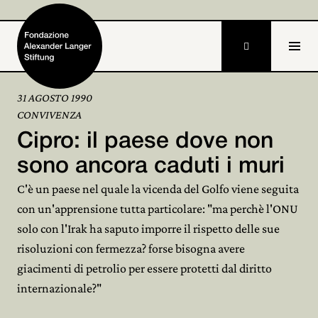

31 AGOSTO 1990
CONVIVENZA
Home
Cipro: il paese dove non
Fondazione

sono ancora caduti i muri
C'è un paese nel quale la vicenda del Golfo viene seguita
Attività e progetti

con un'apprensione tutta particolare: "ma perchè l'ONU
Alexander Langer

solo con l'Irak ha saputo imporre il rispetto delle sue
risoluzioni con fermezza? forse bisogna avere
Archivio

giacimenti di petrolio per essere protetti dal diritto
Partecipa
internazionale?"
