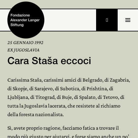

25 GENNAIO 1992
EX JUGOSLAVIA
Home
Cara Staša eccoci
Fondazione

Carissima Staša, carissimi amici di Belgrado, di Zagabria,
Attività e progetti

di Skopje, di Sarajevo, di Subotica, di Prishtina, di
Alexander Langer
Ljubljana, di Titograd, di Buje, di Spalato, di Tetovo, di

tutta la Jugoslavia lacerata, che resistete al richiamo
Archivio

della foresta nazionalista.
Partecipa

Sì, avete proprio ragione, facciamo fatica a trovare il
modo più giusto per aiutarvi, e forse siamo anche un po’