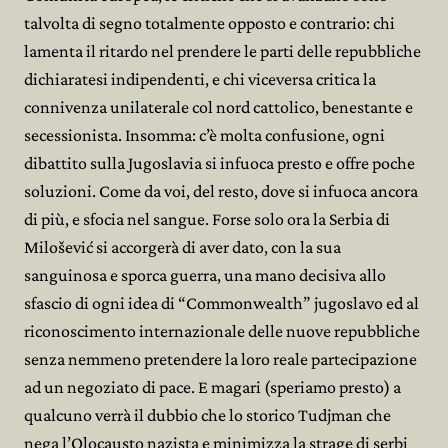
talvolta di segno totalmente opposto e contrario: chi
lamenta il ritardo nel prendere le parti delle repubbliche
dichiaratesi indipendenti, e chi viceversa critica la
connivenza unilaterale col nord cattolico, benestante e
secessionista. Insomma: c’è molta confusione, ogni
dibattito sulla Jugoslavia si infuoca presto e offre poche
soluzioni. Come da voi, del resto, dove si infuoca ancora
di più, e sfocia nel sangue. Forse solo ora la Serbia di
Milošević si accorgerà di aver dato, con la sua
sanguinosa e sporca guerra, una mano decisiva allo
sfascio di ogni idea di “Commonwealth” jugoslavo ed al
riconoscimento internazionale delle nuove repubbliche
senza nemmeno pretendere la loro reale partecipazione
ad un negoziato di pace. E magari (speriamo presto) a
qualcuno verrà il dubbio che lo storico Tudjman che
nega l’Olocausto nazista e minimizza la strage di serbi