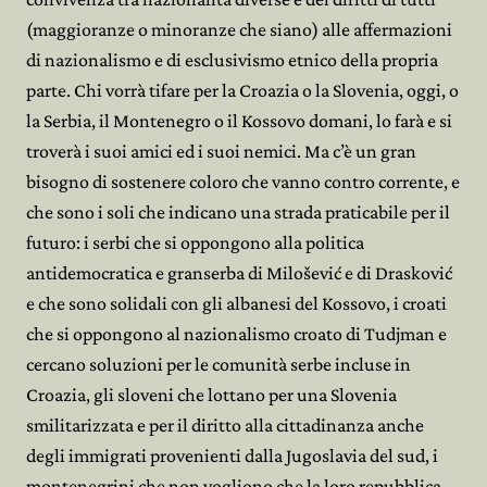
(maggioranze o minoranze che siano) alle affermazioni
di nazionalismo e di esclusivismo etnico della propria
parte. Chi vorrà tifare per la Croazia o la Slovenia, oggi, o
la Serbia, il Montenegro o il Kossovo domani, lo farà e si
troverà i suoi amici ed i suoi nemici. Ma c’è un gran
bisogno di sostenere coloro che vanno contro corrente, e
che sono i soli che indicano una strada praticabile per il
futuro: i serbi che si oppongono alla politica
antidemocratica e granserba di Milošević e di Drasković
e che sono solidali con gli albanesi del Kossovo, i croati
che si oppongono al nazionalismo croato di Tudjman e
cercano soluzioni per le comunità serbe incluse in
Croazia, gli sloveni che lottano per una Slovenia
smilitarizzata e per il diritto alla cittadinanza anche
degli immigrati provenienti dalla Jugoslavia del sud, i
montenegrini che non vogliono che la loro repubblica