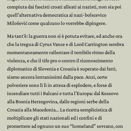
compiuta dai fascisti croati alleati ai nazisti, non sia poi
quell’alternativa democratica al nazi-bolscevico
Milošević come qualcuno lo vorrebbe dipingere.
Ma tant’è: la guerra non si è potuta evitare, ed anche ora
che la tregua di Cyrus Vance e di Lord Carrington sembra
momentaneamente rallentare il terribile ritmo della
violenza, e che il tifo pro o contro il riconoscimento
diplomatico di Slovenia e Croazia è superato dai fatti,
siamo ancora lontanissimi dalla pace. Anzi, certe
polveriere sono lì lì in attesa di esplodere, e forse di
incendiare tutti i Balcani e tutta l’Europa: dal Kossovo
alla Bosnia Herzegovina, dalle regioni serbe della
Croazia alla Macedonia... La ricetta semplicistica di
moltiplicare gli stati nazionali ed i confini e di
promettere ad ognuno un suo “homeland” sovrano, con