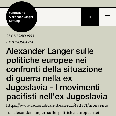

23 GIUGNO 1993
EX JUGOSLAVIA
Home
Alexander Langer sulle
Fondazione

politiche europee nei
confronti della situazione
Attività e progetti

di guerra nella ex
Alexander Langer

Jugoslavia - I movimenti
Archivio

pacifisti nell'ex Jugoslavia
Partecipa
https://www.radioradicale.it/scheda/482371/intervento

-di-alexander-langer-sulle-politiche-europee-nei-