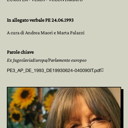
In allegato verbale PE 24.06.1993
A cura di Andrea Maori e Marta Palazzi
Parole chiave
Ex JugoslaviaEuropa/Parlamento europeo

PE3_AP_DE_1993_DE19930624-040090IT.pdf