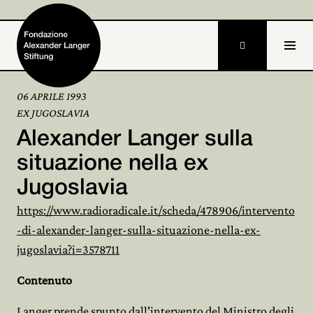

06 APRILE 1993
EX JUGOSLAVIA
Home
Alexander Langer sulla
Fondazione

situazione nella ex
Jugoslavia
Attività e progetti

https://www.radioradicale.it/scheda/478906/intervento
Alexander Langer

-di-alexander-langer-sulla-situazione-nella-ex-
jugoslavia?i=3578711
Archivio

Contenuto
Partecipa

Langer prende spunto dall'intervento del Ministro degli