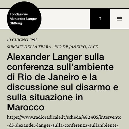

10 GIUGNO 1992
SUMMIT DELLA TERRA - RIO DE JANEIRO, PACE
Home
Alexander Langer sulla
Fondazione

conferenza sull'ambiente
di Rio de Janeiro e la
Attività e progetti

discussione sul disarmo e
Alexander Langer

sulla situazione in
Archivio

Marocco
Partecipa
https://www.radioradicale.it/scheda/482405/intervento

-di-alexander-langer-sulla-conferenza-sullambiente-