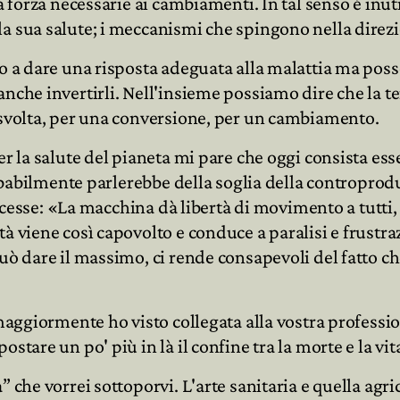
a forza necessarie ai cambiamenti. In tal senso è inuti
la sua salute; i meccanismi che spingono nella direz
no a dare una risposta adeguata alla malattia ma pos
anche invertirli. Nell'insieme possiamo dire che la t
a svolta, per una conversione, per un cambiamento.
er la salute del pianeta mi pare che oggi consista es
probabilmente parlerebbe della soglia della controprod
dicesse: «La macchina dà libertà di movimento a tutti,
 viene così capovolto e conduce a paralisi e frustraz
uò dare il massimo, ci rende consapevoli del fatto che
e maggiormente ho visto collegata alla vostra profess
stare un po' più in là il confine tra la morte e la vit
” che vorrei sottoporvi. L'arte sanitaria e quella agr