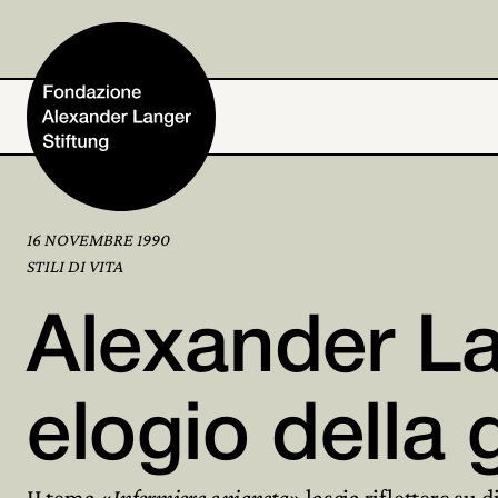
16 NOVEMBRE 1990
Home
STILI DI VITA
Alexander La
Fondazione
Attività e progetti
elogio della 
Alexander Langer
II tema «
Infermiere e pianeta
» lascia riflettere su d