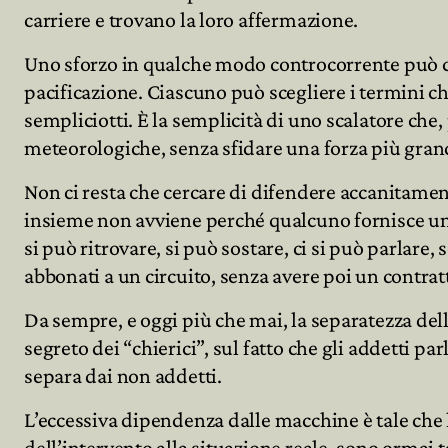
carriere e trovano la loro affermazione.
Uno sforzo in qualche modo controcorrente può cond
pacificazione. Ciascuno può scegliere i termini 
sempliciotti. È la semplicità di uno scalatore che,
meteorologiche, senza sfidare una forza più grand
Non ci resta che cercare di difendere accanitament
insieme non avviene perché qualcuno fornisce una co
si può ritrovare, si può sostare, ci si può parlare
abbonati a un circuito, senza avere poi un contra
Da sempre, e oggi più che mai, la separatezza dell
segreto dei “chierici”, sul fatto che gli addetti p
separa dai non addetti.
L’eccessiva dipendenza dalle macchine è tale che 
dell’intervento alla situazione reale, sono ormai 