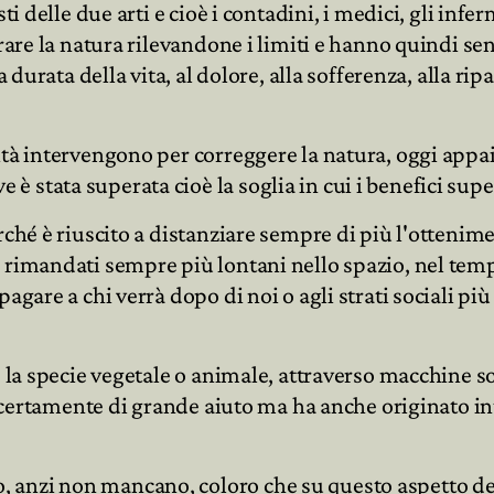
i delle due arti e cioè i contadini, i medici, gli infer
rare la natura rilevandone i limiti e hanno quindi senz
a durata della vita, al dolore, alla sofferenza, alla r
tà intervengono per correggere la natura, oggi appaio
 stata superata cioè la soglia in cui i benefici supe
rché è riuscito a distanziare sempre di più l'ottenim
rimandati sempre più lontani nello spazio, nel tempo
agare a chi verrà dopo di noi o agli strati sociali pi
, la specie vegetale o animale, attraverso macchine s
to certamente di grande aiuto ma ha anche originato in
 anzi non mancano, coloro che su questo aspetto de