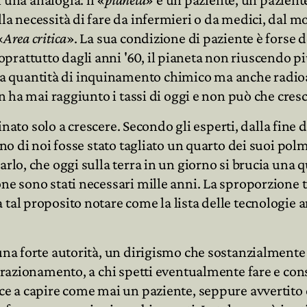
la necessità di fare da infermieri o da medici, dal m
«
Area critica
». La sua condizione di paziente è forse 
attutto dagli anni '60, il pianeta non riuscendo più 
a quantità di inquinamento chimico ma anche radio
on ha mai raggiunto i tassi di oggi e non può che cresc
estinato solo a crescere. Secondo gli esperti, dalla fi
uno di noi fosse stato tagliato un quarto dei suoi pol
rlo, che oggi sulla terra in un giorno si brucia una q
one sono stati necessari mille anni. La sproporzione 
 tal proposito notare come la lista delle tecnologie
 una forte autorità, un dirigismo che sostanzialment
il razionamento, a chi spetti eventualmente fare e co
ce a capire come mai un paziente, seppure avvertito 