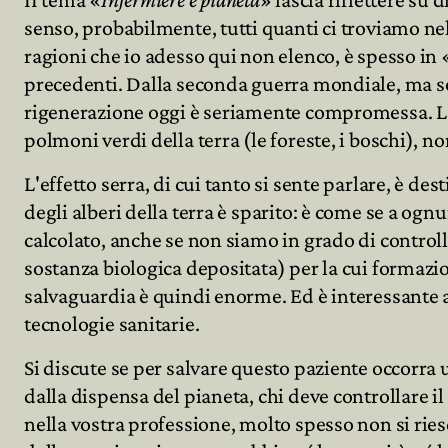
senso, probabilmente, tutti quanti ci troviamo nel
ragioni che io adesso qui non elenco, è spesso in 
Archivio
precedenti. Dalla seconda guerra mondiale, ma sopr
rigenerazione oggi è seriamente compromessa. L
Partecipa
polmoni verdi della terra (le foreste, i boschi), n
L'effetto serra, di cui tanto si sente parlare, è d
degli alberi della terra è sparito: è come se a ogn
calcolato, anche se non siamo in grado di controlla
sostanza biologica depositata) per la cui formazi
salvaguardia è quindi enorme. Ed è interessante a
tecnologie sanitarie.
Si discute se per salvare questo paziente occorra
dalla dispensa del pianeta, chi deve controllare 
nella vostra professione, molto spesso non si ries