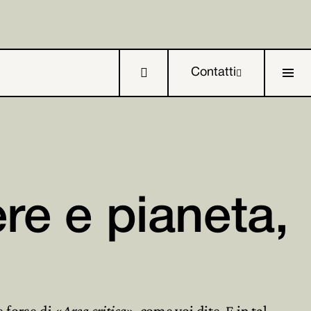

Contatti

re e pianeta,



 forse di «
Area critica
», come voi dite. E in tal