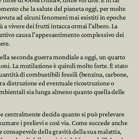
omento che la salute del pianeta oggi, per molte
dovuta ad alcuni fenomeni mai esistiti in epoche

a vivere dei frutti intacca ormai l'albero. La
attivo causa l'appesantimento complessivo dei

ere.
ne della seconda guerra mondiale a oggi, un quarto
moni. La mutilazione è quindi molto forte. È stato
uantità di combustibili fossili (benzina, carbone,
tra distruzione ed eventuale ricostruzione o
 ambientali sia lunga almeno quanto quella delle
e e centralmente decida quanto si può prelevare
nsumare i prelievi e così via. Come succede anche
e consapevole della gravità della sua malattia,