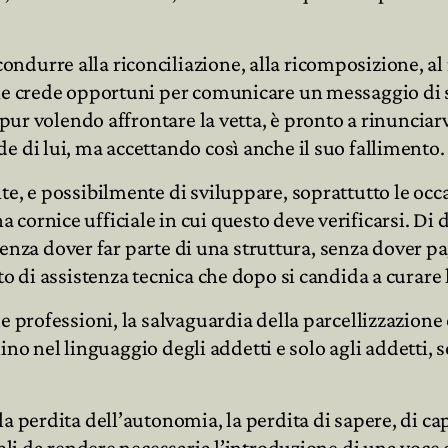
urre alla riconciliazione, alla ricomposizione, al re
che crede opportuni per comunicare un messaggio di 
 pur volendo affrontare la vetta, è pronto a rinunciarv
e di lui, ma accettando così anche il suo fallimento.
e, e possibilmente di sviluppare, soprattutto le occas
rnice ufficiale in cui questo deve verificarsi. Di dif
, senza dover far parte di una struttura, senza dover p
tto di assistenza tecnica che dopo si candida a curar
e professioni, la salvaguardia della parcellizzazione 
arlino nel linguaggio degli addetti e solo agli addett
la perdita dell’autonomia, la perdita di sapere, di 
tali da rendere necessaria l’introduzione di una voce