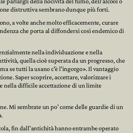
le parlargli della nocività del fumo, dell'alcool o
ione distruttiva sembrano dunque più forti.
sono, a volte anche molto efficacemente, curare
endenza che porta al diffondersi così endemico di
senzialmente nella individuazione e nella
uttività, quella cioè superata da un progresso, che
 ma se tutti la usano c'è l'ingorgo». Il vantaggio
ione. Saper scoprire, accettare, valorizzare i
 nella difficile accettazione di un limite
ione. Mi sembrate un po’ come delle guardie di un
a.
icola, fin dall'antichità hanno entrambe operato