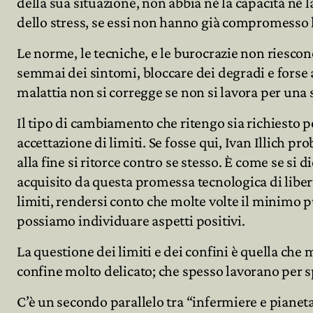
della sua situazione, non abbia né la capacità né l
dello stress, se essi non hanno già compromesso 
Le norme, le tecniche, e le burocrazie non riesco
semmai dei sintomi, bloccare dei degradi e forse 
malattia non si corregge se non si lavora per un
Il tipo di cambiamento che ritengo sia richiesto p
accettazione di limiti. Se fosse qui, Ivan Illich 
alla fine si ritorce contro se stesso. È come se si 
acquisito da questa promessa tecnologica di libertà
limiti, rendersi conto che molte volte il minimo p
possiamo individuare aspetti positivi.
La questione dei limiti e dei confini è quella ch
confine molto delicato; che spesso lavorano per spo
C’è un secondo parallelo tra “infermiere e pianeta