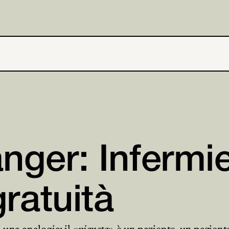
nger: Infermie
gratuità
i una analogia: il «
pianeta
» è un paziente, un paziente