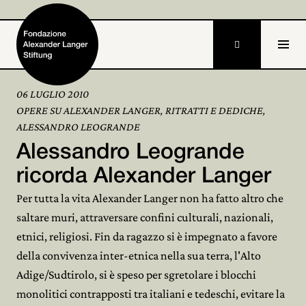

06 LUGLIO 2010
OPERE SU ALEXANDER LANGER, RITRATTI E DEDICHE,
Home
ALESSANDRO LEOGRANDE
Alessandro Leogrande
Fondazione

ricorda Alexander Langer
Attività e progetti

Per tutta la vita Alexander Langer non ha fatto altro che
Alexander Langer

saltare muri, attraversare confini culturali, nazionali,
etnici, religiosi. Fin da ragazzo si è impegnato a favore
Archivio

della convivenza inter-etnica nella sua terra, l'Alto
Adige/Sudtirolo, si è speso per sgretolare i blocchi
Partecipa

monolitici contrapposti tra italiani e tedeschi, evitare la