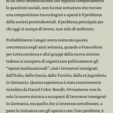
di un certo ambientalismo che bypassa completamente
le questioni sociali, non ha mai sottaciuto che trovare
una composizione tra ecologisti e operai è
il
problema
della società postindustriali.
Il
problema principale per
chi oggi si occupa di lavoro, non solo di ambiente.
Probabilmente Langer aveva maturato questa
concretezza negli anni settanta, quando a Francoforte
per Lotta continua e altri gruppi della nuova sinistra
tedesca si occupava di organizzare politicamente gli
“operai multinazionali”, cioè i lavoratori immigrati
dall'Italia, dalla Grecia, dalla Turchia, dalla ex Jugoslavia
in Germania. Questa esperienza è stata recentemente
ricordata da Daniel Cohn-Bendit. Ovviamente non fu
solo la nuova sinistra a occuparsi di lavoratori immigrati
in Germania, ma quello che ci interessa sottolineare, a
parte la vicinanza con gli operai e con i loro problemi, è