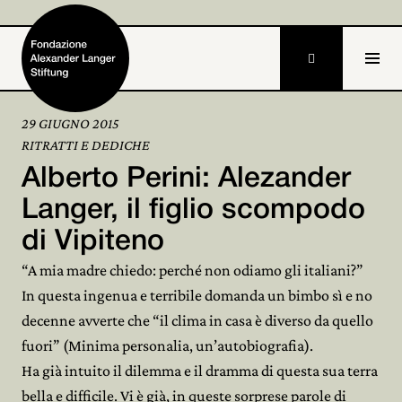

29 GIUGNO 2015
RITRATTI E DEDICHE
Home
Alberto Perini: Alezander
Fondazione

Langer, il figlio scompodo
di Vipiteno
Attività e progetti

“A mia madre chiedo: perché non odiamo gli italiani?”
Alexander Langer

In questa ingenua e terribile domanda un bimbo sì e no
decenne avverte che “il clima in casa è diverso da quello
Archivio

fuori” (Minima personalia, un’autobiografia).
Partecipa

Ha già intuito il dilemma e il dramma di questa sua terra
bella e difficile. Vi è già, in queste sorprese parole di