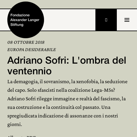

08 OTTOBRE 2018
EUROPA DESIDERABILE
Home
Adriano Sofri: L'ombra del
Fondazione

ventennio
La demagogia, il sovranismo, la xenofobia, la seduzione
Attività e progetti

del capo. Solo sfascisti nella coalizione Lega-M5s?
Alexander Langer

Adriano Sofri rilegge immagine e realtà del fascismo, la
sua costruzione e la continuità col passato. Una
Archivio

spregiudicata indicazione di assonanze con i nostri
Partecipa
giorni.
