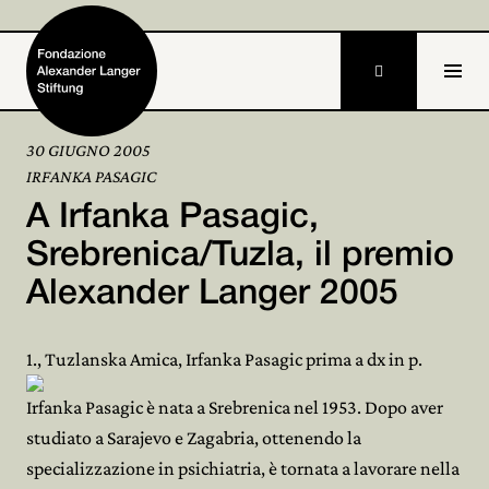

30 GIUGNO 2005
IRFANKA PASAGIC
Home
A Irfanka Pasagic,
Fondazione

Srebrenica/Tuzla, il premio
Alexander Langer 2005
Attività e progetti

Alexander Langer

1., Tuzlanska Amica, Irfanka Pasagic prima a dx in p.
Archivio

Irfanka Pasagic è nata a Srebrenica nel 1953. Dopo aver
studiato a Sarajevo e Zagabria, ottenendo la
Partecipa

specializzazione in psichiatria, è tornata a lavorare nella