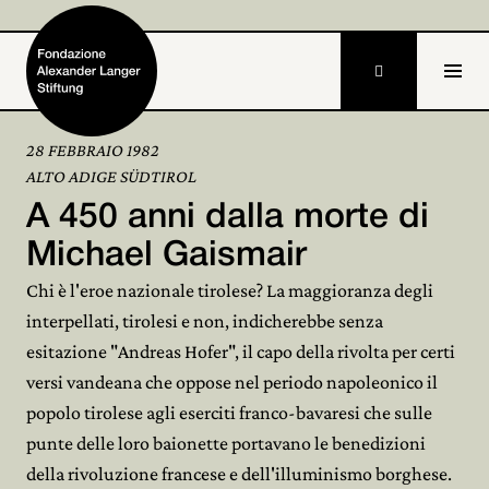

28 FEBBRAIO 1982
ALTO ADIGE SÜDTIROL
Home
A 450 anni dalla morte di
Fondazione

Michael Gaismair
Chi è l'eroe nazionale tirolese? La maggioranza degli
Attività e progetti

interpellati, tirolesi e non, indicherebbe senza
Alexander Langer

esitazione "Andreas Hofer", il capo della rivolta per certi
versi vandeana che oppose nel periodo napoleonico il
Archivio

popolo tirolese agli eserciti franco-bavaresi che sulle
Partecipa
punte delle loro baionette portavano le benedizioni

della rivoluzione francese e dell'illuminismo borghese.