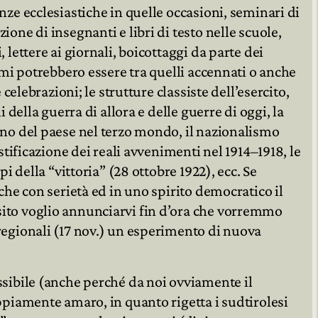
nze ecclesiastiche in quelle occasioni, seminari di
one di insegnanti e libri di testo nelle scuole,
 lettere ai giornali, boicottaggi da parte dei
temi potrebbero essere tra quelli accennati o anche
 celebrazioni; le strutture classiste dell’esercito,
i della guerra di allora e delle guerre di oggi, la
gno del paese nel terzo mondo, il nazionalismo
istificazione dei reali avvenimenti nel 1914–1918, le
pi della “vittoria” (28 ottobre 1922), ecc. Se
nche con serietà ed in uno spirito democratico il
ito voglio annunciarvi fin d’ora che vorremmo
regionali (17 nov.) un esperimento di nuova
ssibile (anche perché da noi ovviamente il
ppiamente amaro, in quanto rigetta i sudtirolesi