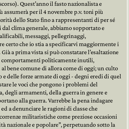
corso). Quest’anno il fasto nazionalista e
iù assumerà per il 4 novembre p.v. toni più
utorità dello Stato fino a rappresentanti di per sé
 dal clima generale, abbiamo sopportato e
ificabili, messaggi, pellegrinaggi,
re certo che io stia a specificarvi maggiormente i
 Già a prima vista si può constatare l’esaltazione
 di comportamenti politicamente inutili,
al bene comune di allora come di oggi; un culto
o e delle forze armate di oggi - degni eredi di quel
rastare le voci che pongono i problemi del
a, degli armamenti, della guerra in genere e
 portano alla guerra. Varrebbe la pena indagare
 ed a denunciare le ragioni di classe che
ricorrenze militaristiche come preziose occasioni
ità nazionale e popolare”, perpetuando sotto la