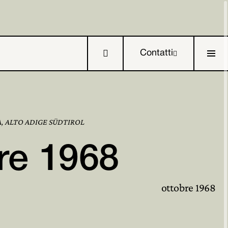

Contatti

A, ALTO ADIGE SÜDTIROL
re 1968

ottobre 1968

