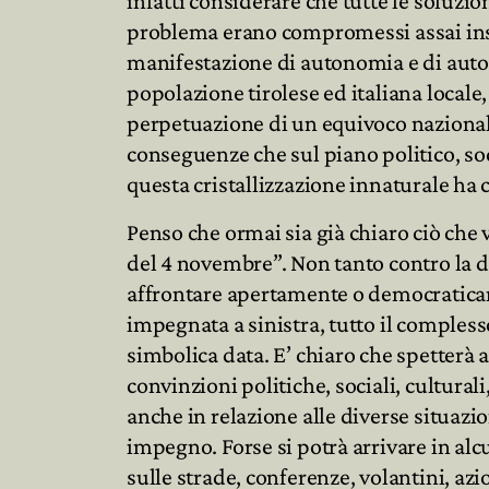
infatti considerare che tutte le soluzio
problema erano compromessi assai inso
manifestazione di autonomia e di autog
popolazione tirolese ed italiana locale,
perpetuazione di un equivoco nazionali
conseguenze che sul piano politico, s
questa cristallizzazione innaturale ha
Penso che ormai sia già chiaro ciò che v
del 4 novembre”. Non tanto contro la d
affrontare apertamente o democratic
impegnata a sinistra, tutto il comples
simbolica data. E’ chiaro che spetterà 
convinzioni politiche, sociali, culturali,
anche in relazione alle diverse situazio
impegno. Forse si potrà arrivare in alcu
sulle strade, conferenze, volantini, azi