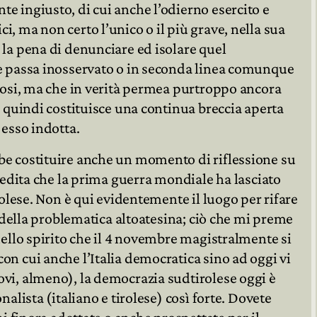
e ingiusto, di cui anche l’odierno esercito e
, ma non certo l’unico o il più grave, nella sua
 la pena di denunciare ed isolare quel
te passa inosservato o in seconda linea comunque
olosi, ma che in verità permea purtroppo ancora
e quindi costituisce una continua breccia aperta
 esso indotta.
be costituire anche un momento di riflessione su
eredita che la prima guerra mondiale ha lasciato
rolese. Non è qui evidentemente il luogo per rifare
i della problematica altoatesina; ciò che mi preme
uello spirito che il 4 novembre magistralmente si
on cui anche l’Italia democratica sino ad oggi vi
vi, almeno), la democrazia sudtirolese oggi è
nalista (italiano e tirolese) così forte. Dovete