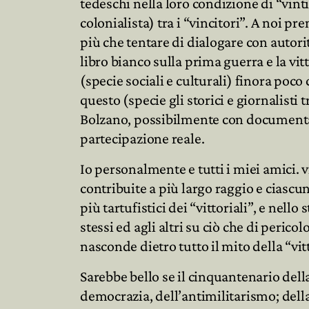
tedeschi nella loro condizione di “vint
colonialista) tra i “vincitori”. A noi p
più che tentare di dialogare con auto
libro bianco sulla prima guerra e la vi
(specie sociali e culturali) finora poc
questo (specie gli storici e giornalisti t
Bolzano, possibilmente con documentazi
partecipazione reale.
Io personalmente e tutti i miei amici. 
contribuite a più largo raggio e ciascu
più tartufistici dei “vittoriali”, e nell
stessi ed agli altri su ciò che di peric
nasconde dietro tutto il mito della “vit
Sarebbe bello se il cinquantenario dell
democrazia, dell’antimilitarismo; dell