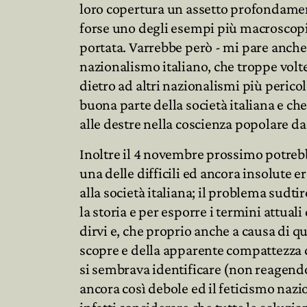
loro copertura un assetto profondament
forse uno degli esempi più macroscopici
portata. Varrebbe però - mi pare anche
nazionalismo italiano, che troppe vol
dietro ad altri nazionalismi più peric
buona parte della società italiana e ch
alle destre nella coscienza popolare da
Inoltre il 4 novembre prossimo potreb
una delle difficili ed ancora insolute 
alla società italiana; il problema sudti
la storia e per esporre i termini attual
dirvi e, che proprio anche a causa di q
scopre e della apparente compattezza c
si sembrava identificare (non reagendo
ancora così debole ed il feticismo nazio