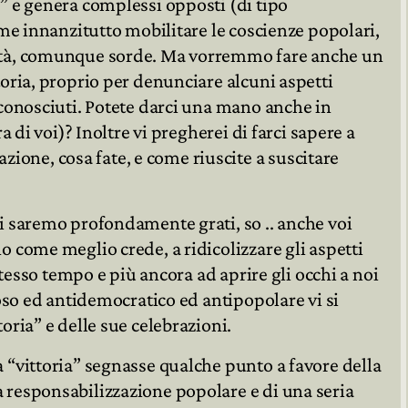
i” e genera complessi opposti (di tipo
reme innanzitutto mobilitare le coscienze popolari,
rità, comunque sorde. Ma vorremmo fare anche un
ttoria, proprio per denunciare alcuni aspetti
o conosciuti. Potete darci una mano anche in
ra di voi)? Inoltre vi pregherei di farci sapere a
one, cosa fate, e come riuscite a suscitare
vi saremo profondamente grati, so .. anche voi
no come meglio crede, a ridicolizzare gli aspetti
o stesso tempo e più ancora ad aprire gli occhi a noi
oloso ed antidemocratico ed antipopolare vi si
toria” e delle sue celebrazioni.
a “vittoria” segnasse qualche punto a favore della
a responsabilizzazione popolare e di una seria