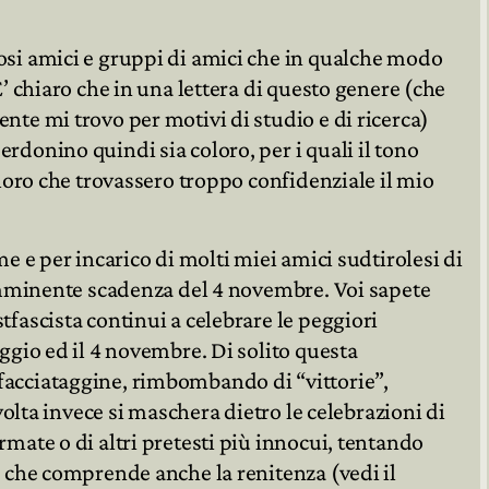
osi amici e gruppi di amici che in qualche modo

E’ chiaro che in una lettera di questo genere (che
nte mi trovo per motivi di studio e di ricerca)

rdonino quindi sia coloro, per i quali il tono
oloro che trovassero troppo confidenziale il mio
me e per incarico di molti miei amici sudtirolesi di
l’imminente scadenza del 4 novembre. Voi sapete
tfascista continui a celebrare le peggiori
aggio ed il 4 novembre. Di solito questa
facciataggine, rimbombando di “vittorie”,
lvolta invece si maschera dietro le celebrazioni di
rmate o di altri pretesti più innocui, tentando
o che comprende anche la renitenza (vedi il