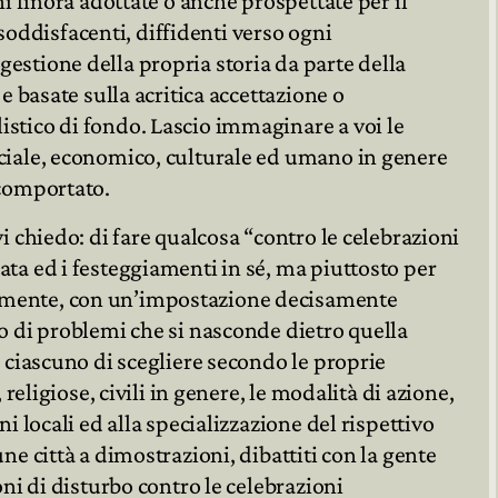
ni finora adottate o anche prospettate per il
ddisfacenti, diffidenti verso ogni
estione della propria storia da parte della
 e basate sulla acritica accettazione o
stico di fondo. Lascio immaginare a voi le
ociale, economico, culturale ed umano in genere
 comportato.
i chiedo: di fare qualcosa “contro le celebrazioni
ata ed i festeggiamenti in sé, ma piuttosto per
amente, con un’impostazione decisamente
so di problemi che si nasconde dietro quella
a ciascuno di scegliere secondo le proprie
 religiose, civili in genere, le modalità di azione,
ni locali ed alla specializzazione del rispettivo
ne città a dimostrazioni, dibattiti con la gente
oni di disturbo contro le celebrazioni