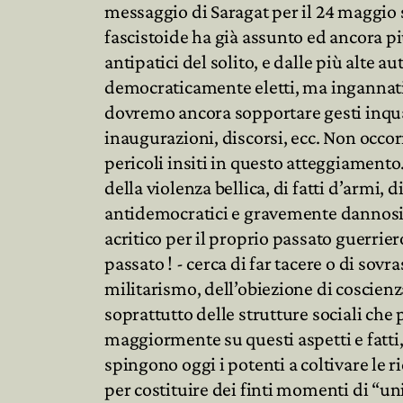
messaggio di Saragat per il 24 maggio s
fascistoide ha già assunto ed ancora p
antipatici del solito, e dalle più alte a
democraticamente eletti, ma ingannati
dovremo ancora sopportare gesti inqual
inaugurazioni, discorsi, ecc. Non occor
pericoli insiti in questo atteggiamento.
della violenza bellica, di fatti d’armi,
antidemocratici e gravemente dannosi 
acritico per il proprio passato guerrier
passato ! - cerca di far tacere o di sov
militarismo, dell’obiezione di coscienz
soprattutto delle strutture sociali che
maggiormente su questi aspetti e fatti,
spingono oggi i potenti a coltivare le 
per costituire dei finti momenti di “un