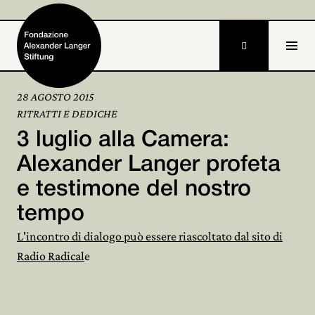

28 AGOSTO 2015
RITRATTI E DEDICHE
Home
3 luglio alla Camera:
Fondazione

Alexander Langer profeta
e testimone del nostro
Attività e progetti

tempo
Alexander Langer

L'incontro di dialogo può essere riascoltato dal sito di
Archivio

Radio Radical
e
Partecipa
