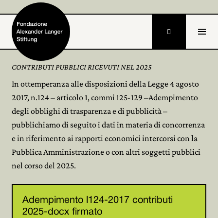

DE
CONTRIBUTI PUBBLICI RICEVUTI NEL 2025
In ottemperanza alle disposizioni della Legge 4 agosto
Home
2017, n.124 – articolo 1, commi 125-129 –Adempimento
Fondazione

degli obblighi di trasparenza e di pubblicità –
pubblichiamo di seguito i dati in materia di concorrenza
Attività e progetti

e in riferimento ai rapporti economici intercorsi con la
Pubblica Amministrazione o con altri soggetti pubblici
Alexander Langer

nel corso del 2025.
Archivio

Partecipa

Adempimento l124-2017 contributi
2025-docx firmato