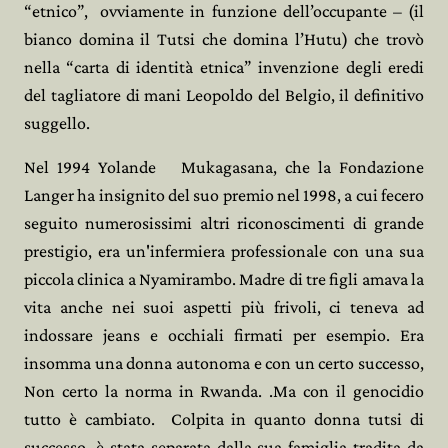
“etnico”, ovviamente in funzione dell’occupante – (il
bianco domina il Tutsi che domina l’Hutu) che trovò
nella “carta di identità etnica” invenzione degli eredi
del tagliatore di mani Leopoldo del Belgio, il definitivo
suggello.
Nel 1994 Yolande
Mukagasana, che la Fondazione
Langer ha insignito del suo premio nel 1998, a cui fecero
seguito numerosissimi altri riconoscimenti di grande
prestigio, era un'infermiera professionale con una sua
piccola clinica a Nyamirambo. Madre di tre figli amava la
vita anche nei suoi aspetti più frivoli, ci teneva ad
indossare jeans e occhiali firmati per esempio. Era
insomma una donna autonoma e con un certo successo,
Non certo la norma in Rwanda. .Ma con il genocidio
tutto è cambiato.
Colpita in quanto donna tutsi di
successo, è stata separata dalla sua famiglia tradita da