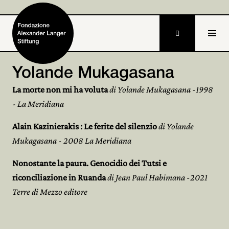

Yolande Mukagasana
Home
La morte non mi ha voluta
di Yolande Mukagasana -1998
- La Meridiana
Fondazione

Alain Kazinierakis : Le ferite del silenzio
di Yolande
Attività e progetti

Mukagasana - 2008 La Meridiana
Alexander Langer

Nonostante la paura. Genocidio dei Tutsi e
riconciliazione in Ruanda
di Jean Paul Habimana -2021
Archivio

Terre di Mezzo editore
Partecipa
