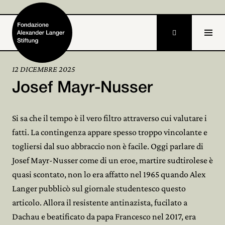

DE
12 DICEMBRE 2025
Josef Mayr-Nusser
Home
Fondazione

Si sa che il tempo è il vero filtro attraverso cui valutare i
fatti. La contingenza appare spesso troppo vincolante e
Attività e progetti

togliersi dal suo abbraccio non è facile. Oggi parlare di
Alexander Langer

Josef Mayr-Nusser come di un eroe, martire sudtirolese è
quasi scontato, non lo era affatto nel 1965 quando Alex
Archivio

Langer pubblicò sul giornale studentesco questo
articolo. Allora il resistente antinazista, fucilato a
Partecipa

Dachau e beatificato da papa Francesco nel 2017, era