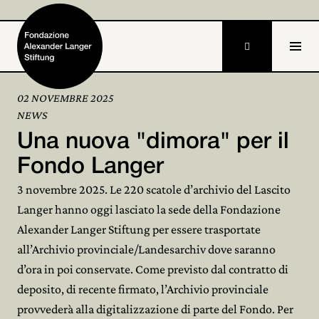

DE
02 NOVEMBRE 2025
NEWS
Home
Una nuova "dimora" per il
Fondazione

Fondo Langer
3 novembre 2025. Le 220 scatole d’archivio del Lascito
Attività e progetti

Langer hanno oggi lasciato la sede della Fondazione
Alexander Langer

Alexander Langer Stiftung per essere trasportate
all’Archivio provinciale/Landesarchiv dove saranno
Archivio

d’ora in poi conservate. Come previsto dal contratto di
Partecipa
deposito, di recente firmato, l’Archivio provinciale

provvederà alla digitalizzazione di parte del Fondo. Per