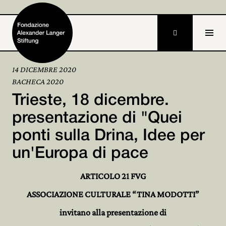

14 DICEMBRE 2020
BACHECA 2020
Home
Trieste, 18 dicembre.
Fondazione

presentazione di "Quei
ponti sulla Drina, Idee per
Attività e progetti

un'Europa di pace
Alexander Langer

ARTICOLO 21 FVG
Archivio

ASSOCIAZIONE CULTURALE “TINA MODOTTI”
Partecipa

invitano alla presentazione di