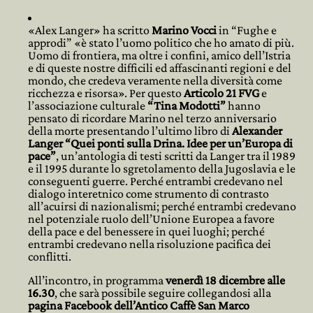
«Alex Langer» ha scritto
Marino Vocci
in “Fughe e
approdi” «è stato l’uomo politico che ho amato di più.
Uomo di frontiera, ma oltre i confini, amico dell’Istria
e di queste nostre difficili ed affascinanti regioni e del
mondo, che credeva veramente nella diversità come
ricchezza e risorsa». Per questo
Articolo 21 FVG
e
l’associazione culturale
“Tina Modotti”
hanno
pensato di ricordare Marino nel terzo anniversario
della morte presentando l’ultimo libro di
Alexander
Langer
“Quei ponti sulla Drina. Idee per un’Europa di
pace”
, un’antologia di testi scritti da Langer tra il 1989
e il 1995 durante lo sgretolamento della Jugoslavia e le
conseguenti guerre. Perché entrambi credevano nel
dialogo interetnico come strumento di contrasto
all’acuirsi di nazionalismi; perché entrambi credevano
nel potenziale ruolo dell’Unione Europea a favore
della pace e del benessere in quei luoghi; perché
entrambi credevano nella risoluzione pacifica dei
conflitti.
All’incontro, in programma
venerdì 18 dicembre alle
16.30
, che sarà possibile seguire collegandosi alla
pagina Facebook dell’Antico Caffè San Marco