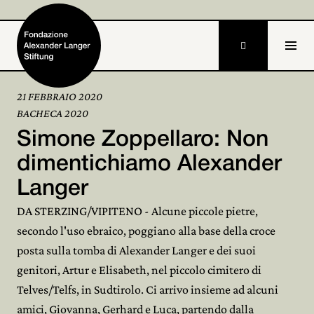

21 FEBBRAIO 2020
BACHECA 2020
Home
Simone Zoppellaro: Non
Fondazione

dimentichiamo Alexander
Langer
Attività e progetti

DA STERZING/VIPITENO - Alcune piccole pietre,
Alexander Langer

secondo l'uso ebraico, poggiano alla base della croce
posta sulla tomba di Alexander Langer e dei suoi
Archivio

genitori, Artur e Elisabeth, nel piccolo cimitero di
Partecipa

Telves/Telfs, in Sudtirolo. Ci arrivo insieme ad alcuni
amici, Giovanna, Gerhard e Luca, partendo dalla