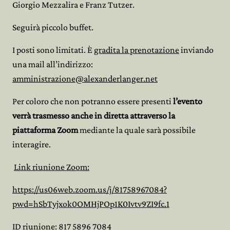
Giorgio Mezzalira e Franz Tutzer.
Seguirà piccolo buffet.
I posti sono limitati. È
gradita la prenotazione
inviando
una mail all’indirizzo:
amministrazione@alexanderlanger.net
Per coloro che non potranno essere presenti
l’evento
verrà trasmesso anche in diretta attraverso la
piattaforma Zoom
mediante la quale sarà possibile
interagire.
Link riunione Zoom:
https://us06web.zoom.us/j/81758967084?
pwd=hSbTyjxok0OMHjPOp1K0Ivtv9ZI9fc.1
ID riunione: 817 5896 7084