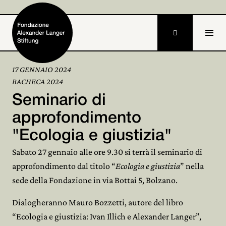

17 GENNAIO 2024
BACHECA 2024
Home
Seminario di
Fondazione

approfondimento
"Ecologia e giustizia"
Attività e progetti

Sabato 27 gennaio alle ore 9.30 si terrà il seminario di
Alexander Langer

approfondimento dal titolo “
Ecologia e giustizia
” nella
sede della Fondazione in via Bottai 5, Bolzano.
Archivio

Dialogheranno Mauro Bozzetti, autore del libro
Partecipa

“Ecologia e giustizia: Ivan Illich e Alexander Langer”,