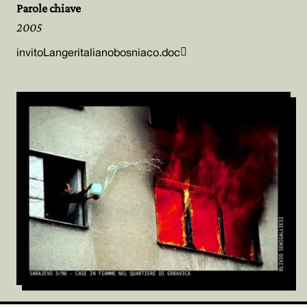
Parole chiave
2005

invitoLangeritalianobosniaco.doc