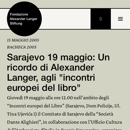

15 MAGGIO 2005
BACHECA 2005
Home
Sarajevo 19 maggio: Un
Fondazione

ricordo di Alexander
Langer, agli "incontri
Attività e progetti

europei del libro"
Alexander Langer

Giovedì 19 maggio alle ore 12.00 nell’ambito degli
Archivio

“Incontri europei del Libro” (Sarajevo, Dom Policije, Ul.
Tina Ujevića 1) il Comitato di Sarajevo della “Società
Partecipa

Dante Alighieri”, in collaborazione con l’Ufficio Cultura