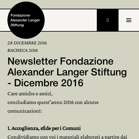

28 DICEMBRE 2016
BACHECA 2016
Home
Newsletter Fondazione
Fondazione

Alexander Langer Stiftung
- Dicembre 2016
Attività e progetti

Care amiche e amici,
Alexander Langer

concludiamo quest'anno 2016 con alcune
comunicazioni:
Archivio

Partecipa

1. Accoglienza, sfide per i Comuni
Condividiamo con voi i materiali elaborati a partire dai