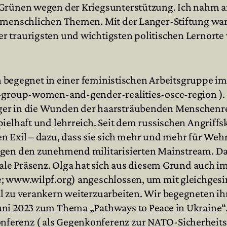
 Grünen wegen der Kriegsunterstützung. Ich nahm a
 menschlichen Themen. Mit der Langer-Stiftung war i
r traurigsten und wichtigsten politischen Lernorte
ren begegnet in einer feministischen Arbeitsgruppe
-group-women-and-gender-realities-osce-region ). 
ger in die Wunden der haarsträubenden Menschenre
ielhaft und lehrreich. Seit dem russischen Angriffs
n Exil – dazu, dass sie sich mehr und mehr für Wehr
egen den zunehmend militarisierten Mainstream. Das
ale Präsenz. Olga hat sich aus diesem Grund auch im
e; www.wilpf.org) angeschlossen, um mit gleichgesi
l zu verankern weiterzuarbeiten. Wir begegneten ihr
ni 2023 zum Thema „Pathways to Peace in Ukraine“. 
ferenz ( als Gegenkonferenz zur NATO-Sicherheitsk