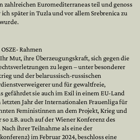
n zahlreichen Euromediterraneas teil und genoss
ch später in Tuzla und vor allem Srebrenica zu
 wurde.
 im OSZE- Rahmen
Ihr Mut, ihre Überzeugungskraft, sich gegen die
chtsverletzungen zu legen – unter besonderer
krieg und der belarussisch-russischen
dienstverweigerer und für gewaltfreie,
 gefährdet sie auch im Exil in einem EU-Land
 letzten Jahr der Internationalen Frauenliga für
nnten Feministinnen an dem Projekt, Krieg und
 so z.B. auch auf der Wiener Konferenz des
Nach ihrer Teilnahme als eine der
onferenz) im Februar 2024, beschloss eine