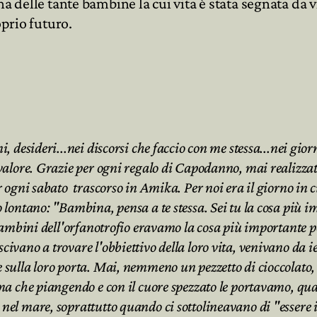
na delle tante bambine la cui vita è stata segnata da 
oprio futuro.
, desideri...nei discorsi che faccio con me stessa...nei gior
o valore. Grazie per ogni regalo di Capodanno, mai realizz
r ogni sabato trascorso in Amika. Per noi era il giorno in c
 lontano: "Bambina, pensa a te stessa. Sei tu la cosa più i
bambini dell'orfanotrofio eravamo la cosa più importante per
ivano a trovare l'obbiettivo della loro vita, venivano da i
e sulla loro porta. Mai, nemmeno un pezzetto di cioccolato
ema che piangendo e con il cuore spezzato le portavamo, qua
 nel mare, soprattutto quando ci sottolineavano di "essere