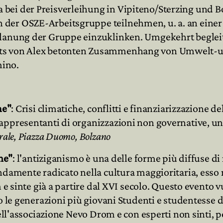
bei der Preisverleihung in Vipiteno/Sterzing und B
 der OSZE-Arbeitsgruppe teilnehmen, u. a. an einer
Planung der Gruppe einzuklinken. Umgekehrt begleit
its von Alex betonten Zusammenhang von Umwelt-u
mino.
me"
: Crisi climatiche, conflitti e finanziarizzazione 
appresentanti di organizzazioni non governative, un
orale, Piazza Duomo, Bolzano
one"
: l'antiziganismo è una delle forme più diffuse d
ndamente radicato nella cultura maggioritaria, esso m
 e sinte già a partire dal XVI secolo. Questo evento v
 le generazioni più giovani Studenti e studentesse di t
dell'associazione Nevo Drom e con esperti non sinti, p