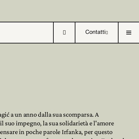

Contatti


agić a un anno dalla sua scomparsa. A

l suo impegno, la sua solidarietà e l'amore
ndensare in poche parole Irfanka, per questo
