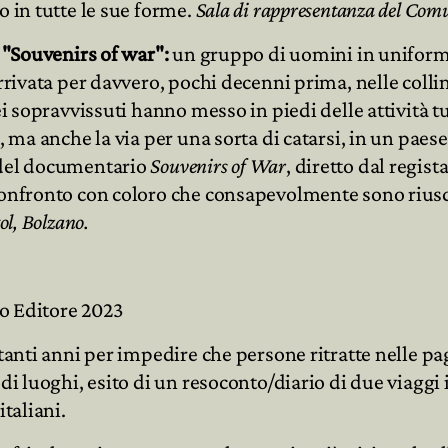
o in tutte le sue forme.
Sala di rappresentanza del Comu
m "Souvenirs of war":
un gruppo di uomini in uniforme
arrivata per davvero, pochi decenni prima, nelle coll
ei sopravvissuti hanno messo in piedi delle attività t
, ma anche la via per una sorta di catarsi, in un paes
a del documentario
Souvenirs of War
, diretto dal regist
 confronto con coloro che consapevolmente sono riusc
ol, Bolzano.
io Editore 2023
o tanti anni per impedire che persone ritratte nelle
 di luoghi, esito di un resoconto/diario di due viaggi
italiani.