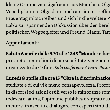
kleine Gruppe von Ligafrauen aus München, Olga 
Venedig konnte Olga dann noch an einem Treffen
Frauentag mitschreiben und sich in die weitere 
Labia zur spannenden Diskussion über den bere
politischen Wegbegleiter und Freund Gianni Ta
Appuntamenti:
Sabato 6 aprile dalle 9.30 alle 12.45 "Mondo in fa
prospetta per milioni di persone? Intervengono r
organizzato da Oxfam.
Sala conferenze Centro Past
Lunedì 8 aprile alle ore 15 "Oltre la discriminazi
studiate e di cui vi è meno consapevolezza. Profo
in discorsi ed azioni ostili verso le minoranze rom
tedesca e ladina, l'opinione pubblica e soprattutto
mettersi in ascolto e dialogare con esperti sinti 