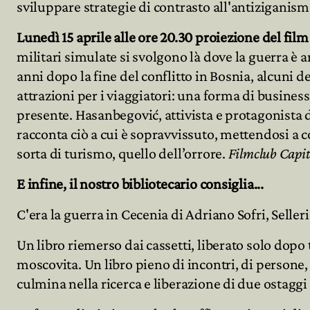
sviluppare strategie di contrasto all'antiziganism
Lunedì 15 aprile alle ore 20.30 proiezione del fil
militari simulate si svolgono là dove la guerra è 
anni dopo la fine del conflitto in Bosnia, alcuni d
attrazioni per i viaggiatori: una forma di business
presente. Hasanbegović, attivista e protagonist
racconta ciò a cui è sopravvissuto, mettendosi a
sorta di turismo, quello dell’orrore.
Filmclub Capit
E infine, il nostro bibliotecario consiglia...
C'era la guerra in Cecenia di Adriano Sofri, Seller
Un libro riemerso dai cassetti, liberato solo dop
moscovita. Un libro pieno di incontri, di persone,
culmina nella ricerca e liberazione di due ostaggi 