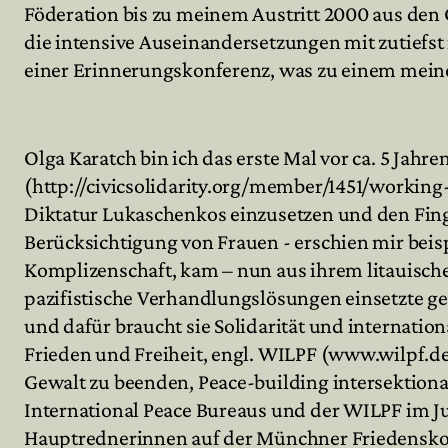
Föderation bis zu meinem Austritt 2000 aus den
die intensive Auseinandersetzungen mit zutiefst
einer Erinnerungskonferenz, was zu einem meine
Olga Karatch bin ich das erste Mal vor ca. 5 Jah
(http://civicsolidarity.org/member/1451/working
Diktatur Lukaschenkos einzusetzen und den Fin
Berücksichtigung von Frauen - erschien mir beisp
Komplizenschaft, kam – nun aus ihrem litauische
pazifistische Verhandlungslösungen einsetzte g
und dafür braucht sie Solidarität und internation
Frieden und Freiheit, engl. WILPF (www.wilpf.d
Gewalt zu beenden, Peace-building intersektiona
International Peace Bureaus und der WILPF im Ju
Hauptrednerinnen auf der Münchner Friedenskon