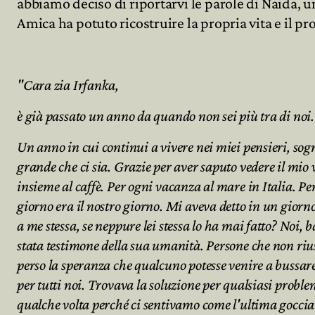
abbiamo deciso di riportarvi le parole di Naida, u
Amica ha potuto ricostruire la propria vita e il pr
Archivio
"Cara zia Irfanka,
Partecipa
è già passato un anno da quando non sei più tra di noi.
Un anno in cui continui a vivere nei miei pensieri, sogni
grande che ci sia. Grazie per aver saputo vedere il mi
insieme al caffè. Per ogni vacanza al mare in Italia. Pe
giorno era il nostro giorno. Mi aveva detto in un giorno
a me stessa, se neppure lei stessa lo ha mai fatto? Noi, 
stata testimone della sua umanità. Persone che non riusc
perso la speranza che qualcuno potesse venire a bussar
per tutti noi. Trovava la soluzione per qualsiasi probl
qualche volta perché ci sentivamo come l'ultima goccia