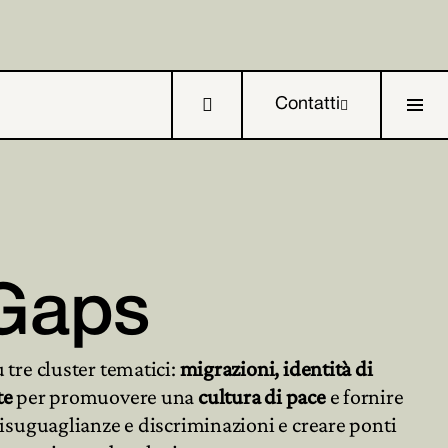

Contatti

 Gaps

 tre cluster tematici:
migrazioni, identità di

te
per promuovere una
cultura di pace
e fornire
disuguaglianze e discriminazioni e creare ponti
