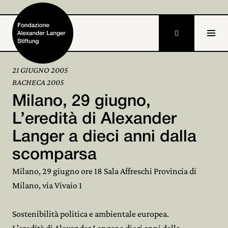

21 GIUGNO 2005
BACHECA 2005
Home
Milano, 29 giugno,
Fondazione

L’eredità di Alexander
Langer a dieci anni dalla
Attività e progetti

scomparsa
Alexander Langer

Milano, 29 giugno ore 18 Sala Affreschi Provincia di
Archivio

Milano, via Vivaio 1
Partecipa

Sostenibilità politica e ambientale europea.