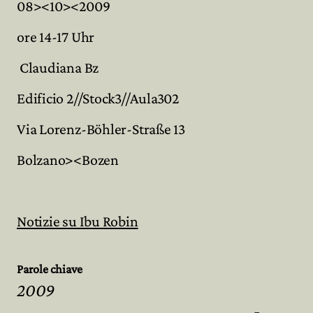
08><10><2009
ore 14-17 Uhr
Archivio
Claudiana Bz
Partecipa
Edificio 2//Stock3//Aula302
Via Lorenz-Böhler-Straße 13
Bolzano><Bozen
Notizie su Ibu Robin
Parole chiave
2009