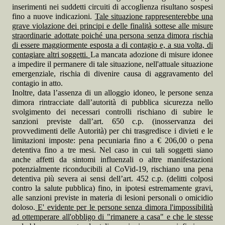
inserimenti nei suddetti circuiti di accoglienza risultano sospesi
fino a nuove indicazioni.
Tale situazione rappresenterebbe una
grave violazione dei principi e delle finalità sottese alle misure
straordinarie adottate poiché una persona senza dimora rischia
di essere maggiormente esposta a di contagio e, a sua volta, di
contagiare altri soggetti.
La mancata adozione di misure idonee
a impedire il permanere di tale situazione, nell'attuale situazione
emergenziale, rischia di divenire causa di aggravamento del
contagio in atto.
Inoltre, data l’assenza di un alloggio idoneo, le persone senza
dimora rintracciate dall’autorità di pubblica sicurezza nello
svolgimento dei necessari controlli rischiano di subire le
sanzioni previste dall’art. 650 c.p. (inosservanza dei
provvedimenti delle Autorità) per chi trasgredisce i divieti e le
limitazioni imposte: pena pecuniaria fino a € 206,00 o pena
detentiva fino a tre mesi. Nel caso in cui tali soggetti siano
anche affetti da sintomi influenzali o altre manifestazioni
potenzialmente riconducibili al CoVid-19, rischiano una pena
detentiva più severa ai sensi dell’art. 452 c.p. (delitti colposi
contro la salute pubblica) fino, in ipotesi estremamente gravi,
alle sanzioni previste in materia di lesioni personali o omicidio
doloso.
E' evidente per le persone senza dimora l'impossibilità
ad ottemperare all'obbligo di "rimanere a casa" e che le stesse