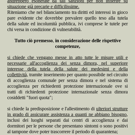
andrebbero esonerate da tali sanzioni per non infierire su
situazione già precarie e difficilissime.
Riteniamo che n
el
bilanciamento tra diritti ed interessi in gioco
pare evidente che dovrebbe prevalere quello teso alla tutela
della salute ed incolumità pubblica, ivi comprese le tutele per
chi versa in condizione di vulnerabilità.
Tutto ciò premesso
,
in considerazione delle rispettive
competenze,
si chiede che vengano messe in atto tutte le misure utili e
necessarie all'accoglienza dei senza dimora, nel superiore
interesse della tutela della salute dei medesimi e della
collettività,
tramite inserimento per quanto possibile nel circuito
di accoglienza comunale per senza dimora e nel sistema di
accoglienza per richiedenti protezione internazionale ove si
tratti di richiedenti protezione internazionale senza dimora
cosiddetti "fuori quota";
si chiede la predisposizione e l'allestimento di
ulteriori strutture
in grado di assicurare assistenza a quanti ne abbiano bisogno
,
inclusi dei luoghi separati dai centri di accoglienza e dai
dormitori per le persone che presentano sintomi o sono positivi
al tampone dove poter trascorrere il periodo di quarantena;