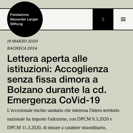

19 MARZO 2020
BACHECA 2024
Home
Lettera aperta alle
Fondazione

istituzioni: Accoglienza
senza fissa dimora a
Attività e progetti

Bolzano durante la cd.
Alexander Langer

Emergenza CoVid-19
Archivio

L'eccezionale rischio sanitario che interessa l'intero territorio
nazionale ha imposto l'adozione, con DPCM 9.3.2020 e
Partecipa

DPCM 11.3.2020, di misure a carattere straordinario,