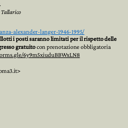
.
 Tallarico
eranza-alexander-langer-1946-1995/
otti i posti saranno limitati per il rispetto delle
resso gratuito
con prenotazione obbligatoria
/forms.gle/6y9m5xiuduBBWxLN8
oma3.it>