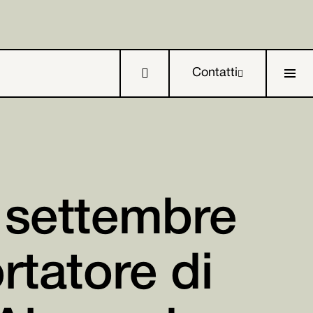

Contatti

6 settembre

ortatore di

