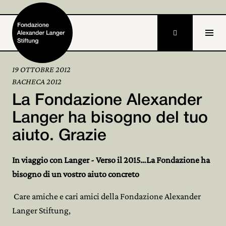

19 OTTOBRE 2012
BACHECA 2012
Home
La Fondazione Alexander
Fondazione

Langer ha bisogno del tuo
aiuto. Grazie
Attività e progetti

Alexander Langer

In viaggio con Langer - Verso il 2015…La Fondazione ha
bisogno di un vostro aiuto concreto
Archivio

Care amiche e cari amici della Fondazione Alexander
Partecipa

Langer Stiftung,