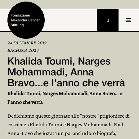

24 DICEMBRE 2019
BACHECA 2024
Home
Khalida Toumi, Narges
Fondazione

Mohammadi, Anna
Bravo...e l'anno che verrà
Attività e progetti

Khalida Toumi, Narges Mohammadi, Anna Bravo... e
Alexander Langer

l'anno che verrà
Archivio

Dedichiamo queste giornate alle "nostre" prigioniere di
coscienza Khalida Toumi e Narges Mohammadi. E ad
Partecipa

Anna Bravo che è stata un po' anche loro biografa,