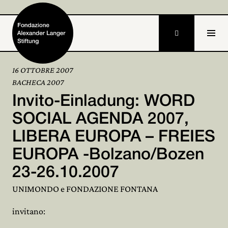

16 OTTOBRE 2007
BACHECA 2007
Home
Invito-Einladung: WORD
Fondazione

SOCIAL AGENDA 2007,
LIBERA EUROPA – FREIES
Attività e progetti

EUROPA -Bolzano/Bozen
Alexander Langer

23-26.10.2007
Archivio

UNIMONDO e FONDAZIONE FONTANA
Partecipa

invitano: