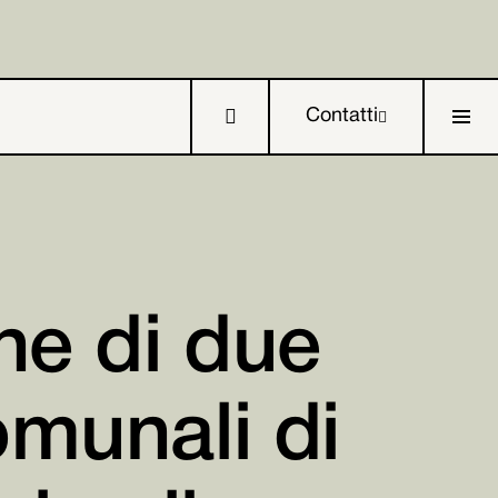

Contatti

one di due

omunali di

