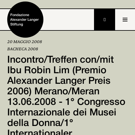

20 MAGGIO 2008
BACHECA 2008
Home
Incontro/Treffen con/mit
Fondazione

Ibu Robin Lim (Premio
Alexander Langer Preis
Attività e progetti

2006) Merano/Meran
Alexander Langer

13.06.2008 - 1° Congresso
Archivio

Internazionale dei Musei
Partecipa
della Donna/1°

Internationaler