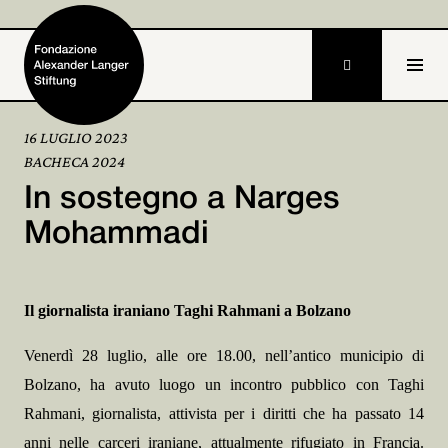

16 LUGLIO 2023
BACHECA 2024
Home
In sostegno a Narges
Fondazione

Mohammadi
Attività e progetti

Il giornalista iraniano Taghi Rahmani a Bolzano
Alexander Langer

Venerdì 28 luglio, alle ore 18.00, nell’antico municipio di
Archivio

Bolzano, ha avuto luogo un incontro pubblico con Taghi
Partecipa

Rahmani, giornalista, attivista per i diritti che ha passato 14
anni nelle carceri iraniane, attualmente rifugiato in Francia.