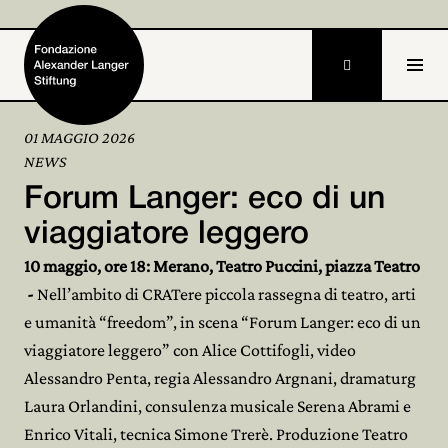

01 MAGGIO 2026
NEWS
Home
Forum Langer: eco di un
Fondazione

viaggiatore leggero
10 maggio, ore 18: Merano, Teatro Puccini, piazza Teatro
Attività e progetti

-
Nell’ambito di CRATere piccola rassegna di teatro, arti
Alexander Langer

e umanità “freedom”, in scena “Forum Langer: eco di un
viaggiatore leggero” con Alice Cottifogli, video
Archivio

Alessandro Penta, regia Alessandro Argnani, dramaturg
Partecipa
Laura Orlandini, consulenza musicale Serena Abrami e

Enrico Vitali, tecnica Simone Trerè. Produzione Teatro