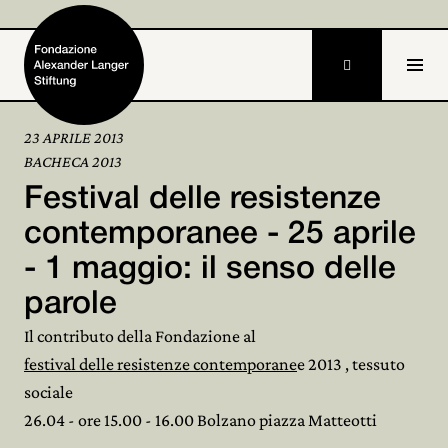

23 APRILE 2013
BACHECA 2013
Home
Festival delle resistenze
Fondazione

contemporanee - 25 aprile
- 1 maggio: il senso delle
Attività e progetti

parole
Alexander Langer

Il contributo della Fondazione al
Archivio

festival delle resistenze contemporane
e 2013 , tessuto
sociale
Partecipa

26.04 - ore 15.00 - 16.00 Bolzano piazza Matteotti