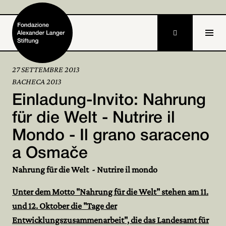

27 SETTEMBRE 2013
BACHECA 2013
Home
Einladung-Invito: Nahrung
Fondazione

für die Welt - Nutrire il
Mondo - Il grano saraceno
Attività e progetti

a Osmače
Alexander Langer

Nahrung für die Welt - Nutrire il mondo
Archivio

Unter dem Motto "Nahrung für die Welt" stehen am 11.
Partecipa
und 12. Oktober die "Tage der

Entwicklungszusammenarbeit", die das Landesamt für