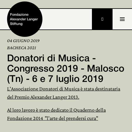

04 GIUGNO 2019
BACHECA 2021
Home
Donatori di Musica -
Fondazione

Congresso 2019 - Malosco
(Tn) - 6 e 7 luglio 2019
Attività e progetti

L'Associazione Donatori di Musica è stata destinataria
Alexander Langer

del Premio Alexander Langer 2013.
Archivio

Al loro lavoro è stato dedicato il Quaderno della
Fondazione 2014 "l'arte del prendersi cura"
Partecipa
