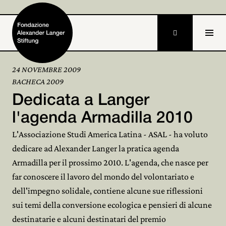

24 NOVEMBRE 2009
BACHECA 2009
Home
Dedicata a Langer
Fondazione

l'agenda Armadilla 2010
L'Associazione Studi America Latina - ASAL - ha voluto
Attività e progetti

dedicare ad Alexander Langer la pratica agenda
Alexander Langer

Armadilla per il prossimo 2010. L'agenda, che nasce per
far conoscere il lavoro del mondo del volontariato e
Archivio

dell'impegno solidale, contiene alcune sue riflessioni
Partecipa
sui temi della conversione ecologica e pensieri di alcune

destinatarie e alcuni destinatari del premio